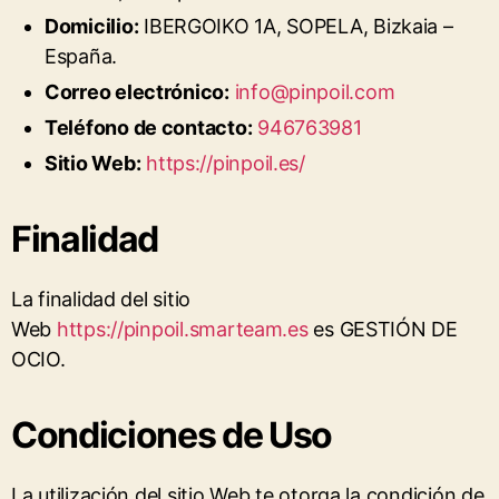
Domicilio:
IBERGOIKO 1A, SOPELA, Bizkaia –
España.
Correo electrónico:
info@pinpoil.com
Teléfono de contacto:
946763981
Sitio Web:
https://pinpoil.es/
Finalidad
La finalidad del sitio
Web
https://pinpoil.smarteam.es
es GESTIÓN DE
OCIO.
Condiciones de Uso
La utilización del sitio Web te otorga la condición de