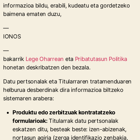
informazioa bildu, erabili, kudeatu eta gordetzeko
baimena ematen duzu,
—
IONOS
—
bakarrik
Lege Oharrean
eta
Pribatutasun Politika
honetan deskribatzen den bezala.
Datu pertsonalak eta Titularraren tratamenduaren
helburua desberdinak dira informazioa biltzeko
sistemaren arabera:
Produktu edo zerbitzuak kontratatzeko
formularioak:
Titularrak datu pertsonalak
eskatzen ditu, besteak beste: izen-abizenak,
nortasun agiria (zerga identifikazio zenbakia,