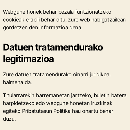
Webgune honek behar bezala funtzionatzeko
cookieak erabili behar ditu, zure web nabigatzailean
gordetzen den informazioa dena.
Datuen tratamendurako
legitimazioa
Zure datuen tratamendurako oinarri juridikoa:
baimena da.
Titularrarekin harremanetan jartzeko, buletin batera
harpidetzeko edo webgune honetan iruzkinak
egiteko Pribatutasun Politika hau onartu behar
duzu.