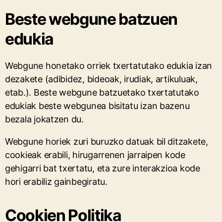
Beste webgune batzuen
edukia
Webgune honetako orriek txertatutako edukia izan
dezakete (adibidez, bideoak, irudiak, artikuluak,
etab.). Beste webgune batzuetako txertatutako
edukiak beste webgunea bisitatu izan bazenu
bezala jokatzen du.
Webgune horiek zuri buruzko datuak bil ditzakete,
cookieak erabili, hirugarrenen jarraipen kode
gehigarri bat txertatu, eta zure interakzioa kode
hori erabiliz gainbegiratu.
Cookien Politika