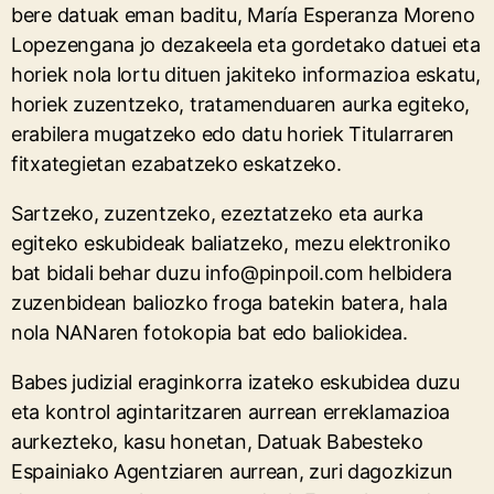
bere datuak eman baditu, María Esperanza Moreno
Lopezengana jo dezakeela eta gordetako datuei eta
horiek nola lortu dituen jakiteko informazioa eskatu,
horiek zuzentzeko, tratamenduaren aurka egiteko,
erabilera mugatzeko edo datu horiek Titularraren
fitxategietan ezabatzeko eskatzeko.
Sartzeko, zuzentzeko, ezeztatzeko eta aurka
egiteko eskubideak baliatzeko, mezu elektroniko
bat bidali behar duzu info@pinpoil.com helbidera
zuzenbidean baliozko froga batekin batera, hala
nola NANaren fotokopia bat edo baliokidea.
Babes judizial eraginkorra izateko eskubidea duzu
eta kontrol agintaritzaren aurrean erreklamazioa
aurkezteko, kasu honetan, Datuak Babesteko
Espainiako Agentziaren aurrean, zuri dagozkizun