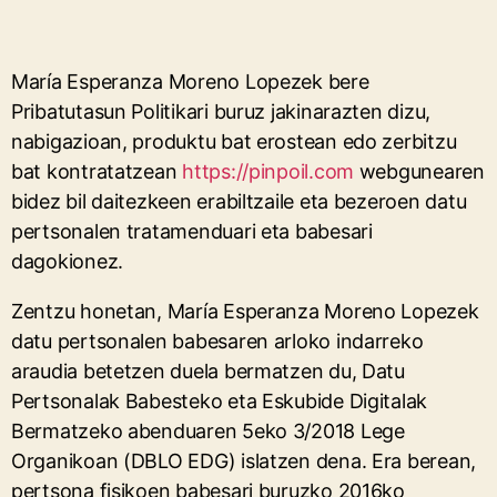
María Esperanza Moreno Lopezek bere
Pribatutasun Politikari buruz jakinarazten dizu,
nabigazioan, produktu bat erostean edo zerbitzu
bat kontratatzean
https://pinpoil.com
webgunearen
bidez bil daitezkeen erabiltzaile eta bezeroen datu
pertsonalen tratamenduari eta babesari
dagokionez.
Zentzu honetan, María Esperanza Moreno Lopezek
datu pertsonalen babesaren arloko indarreko
araudia betetzen duela bermatzen du, Datu
Pertsonalak Babesteko eta Eskubide Digitalak
Bermatzeko abenduaren 5eko 3/2018 Lege
Organikoan (DBLO EDG) islatzen dena. Era berean,
pertsona fisikoen babesari buruzko 2016ko