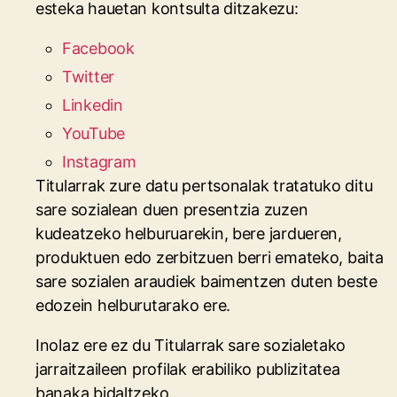
esteka hauetan kontsulta ditzakezu:
Facebook
Twitter
Linkedin
YouTube
Instagram
Titularrak zure datu pertsonalak tratatuko ditu
sare sozialean duen presentzia zuzen
kudeatzeko helburuarekin, bere jardueren,
produktuen edo zerbitzuen berri emateko, baita
sare sozialen araudiek baimentzen duten beste
edozein helburutarako ere.
Inolaz ere ez du Titularrak sare sozialetako
jarraitzaileen profilak erabiliko publizitatea
banaka bidaltzeko.