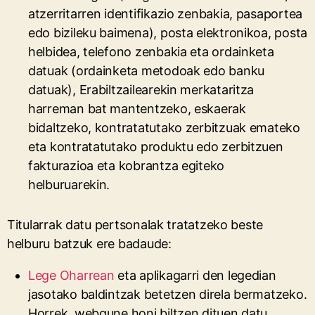
atzerritarren identifikazio zenbakia, pasaportea
edo bizileku baimena), posta elektronikoa, posta
helbidea, telefono zenbakia eta ordainketa
datuak (ordainketa metodoak edo banku
datuak), Erabiltzailearekin merkataritza
harreman bat mantentzeko, eskaerak
bidaltzeko, kontratatutako zerbitzuak emateko
eta kontratatutako produktu edo zerbitzuen
fakturazioa eta kobrantza egiteko
helburuarekin.
Titularrak datu pertsonalak tratatzeko beste
helburu batzuk ere badaude:
Lege Oharrean
eta aplikagarri den legedian
jasotako baldintzak betetzen direla bermatzeko.
Horrek, webgune honi biltzen dituen datu