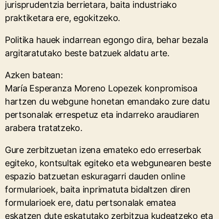
jurisprudentzia berrietara, baita industriako
praktiketara ere, egokitzeko.
Politika hauek indarrean egongo dira, behar bezala
argitaratutako beste batzuek aldatu arte.
Azken batean:
María Esperanza Moreno Lopezek konpromisoa
hartzen du webgune honetan emandako zure datu
pertsonalak errespetuz eta indarreko araudiaren
arabera tratatzeko.
Gure zerbitzuetan izena emateko edo erreserbak
egiteko, kontsultak egiteko eta webgunearen beste
espazio batzuetan eskuragarri dauden online
formularioek, baita inprimatuta bidaltzen diren
formularioek ere, datu pertsonalak ematea
eskatzen dute eskatutako zerbitzua kudeatzeko eta