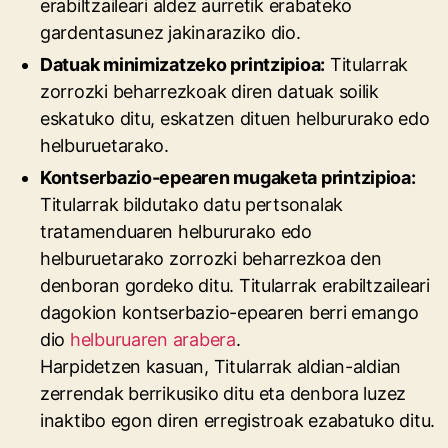
erabiltzaileari aldez aurretik erabateko
gardentasunez jakinaraziko dio.
Datuak minimizatzeko printzipioa:
Titularrak
zorrozki beharrezkoak diren datuak soilik
eskatuko ditu, eskatzen dituen helbururako edo
helburuetarako.
Kontserbazio-epearen mugaketa printzipioa:
Titularrak bildutako datu pertsonalak
tratamenduaren helbururako edo
helburuetarako zorrozki beharrezkoa den
denboran gordeko ditu. Titularrak erabiltzaileari
dagokion kontserbazio-epearen berri emango
dio
helburuaren arabera
.
Harpidetzen kasuan, Titularrak aldian-aldian
zerrendak berrikusiko ditu eta denbora luzez
inaktibo egon diren erregistroak ezabatuko ditu.