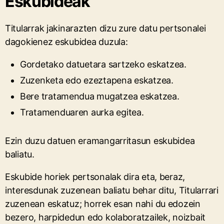
Eskubideak
Titularrak jakinarazten dizu zure datu pertsonalei
dagokienez eskubidea duzula:
Gordetako datuetara sartzeko eskatzea.
Zuzenketa edo ezeztapena eskatzea.
Bere tratamendua mugatzea eskatzea.
Tratamenduaren aurka egitea.
Ezin duzu datuen eramangarritasun eskubidea
baliatu.
Eskubide horiek pertsonalak dira eta, beraz,
interesdunak zuzenean baliatu behar ditu, Titularrari
zuzenean eskatuz; horrek esan nahi du edozein
bezero, harpidedun edo kolaboratzailek, noizbait