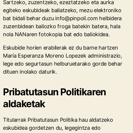
Sartzeko, zuzentzeko, ezeztatzeko eta aurka
egiteko eskubideak baliatzeko, mezu elektroniko
bat bidali behar duzu info@pinpoil.com helbidera
zuzenbidean baliozko froga batekin batera, hala
nola NANaren fotokopia bat edo baliokidea.
Eskubide horien erabilerak ez du barne hartzen
María Esperanza Moreno Lopezek administrazio,
lege edo segurtasun helburuetarako gorde behar
dituen inolako daturik.
Pribatutasun Politikaren
aldaketak
Titularrak Pribatutasun Politika hau aldatzeko
eskubidea gordetzen du, legegintza edo