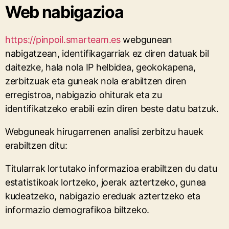
Web nabigazioa
https://pinpoil.smarteam.es
webgunean
nabigatzean, identifikagarriak ez diren datuak bil
daitezke, hala nola IP helbidea, geokokapena,
zerbitzuak eta guneak nola erabiltzen diren
erregistroa, nabigazio ohiturak eta zu
identifikatzeko erabili ezin diren beste datu batzuk.
Webguneak hirugarrenen analisi zerbitzu hauek
erabiltzen ditu:
Titularrak lortutako informazioa erabiltzen du datu
estatistikoak lortzeko, joerak aztertzeko, gunea
kudeatzeko, nabigazio ereduak aztertzeko eta
informazio demografikoa biltzeko.