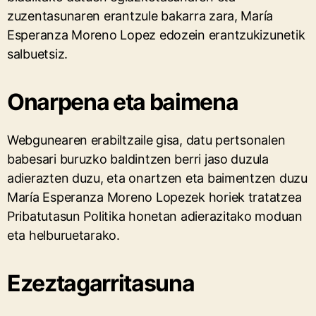
zuzentasunaren erantzule bakarra zara, María
Esperanza Moreno Lopez edozein erantzukizunetik
salbuetsiz.
Onarpena eta baimena
Webgunearen erabiltzaile gisa, datu pertsonalen
babesari buruzko baldintzen berri jaso duzula
adierazten duzu, eta onartzen eta baimentzen duzu
María Esperanza Moreno Lopezek horiek tratatzea
Pribatutasun Politika honetan adierazitako moduan
eta helburuetarako.
Ezeztagarritasuna