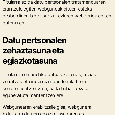
Titularra ez da datu pertsonalen tratamenduaren
erantzule egiten webguneak dituen esteka
desberdinen bidez sar zaitezkeen web orriek egiten
dutenaren.
Datu pertsonalen
zehaztasuna eta
egiazkotasuna
Titularrari emandako datuak zuzenak, osoak,
zehatzak eta indarrean daudenak direla
konprometitzen zara, baita behar bezala
eguneratuta mantentzen ere.
Webgunearen erabiltzaile gisa, webgunera
bidalitako datuen egiazkotasunaren eta