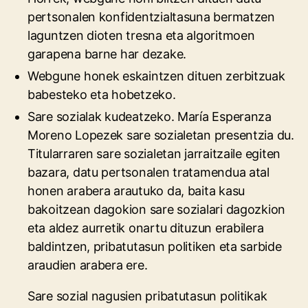
pertsonalen konfidentzialtasuna bermatzen
laguntzen dioten tresna eta algoritmoen
garapena barne har dezake.
Webgune honek eskaintzen dituen zerbitzuak
babesteko eta hobetzeko.
Sare sozialak kudeatzeko. María Esperanza
Moreno Lopezek sare sozialetan presentzia du.
Titularraren sare sozialetan jarraitzaile egiten
bazara, datu pertsonalen tratamendua atal
honen arabera arautuko da, baita kasu
bakoitzean dagokion sare sozialari dagozkion
eta aldez aurretik onartu dituzun erabilera
baldintzen, pribatutasun politiken eta sarbide
araudien arabera ere.
Sare sozial nagusien pribatutasun politikak