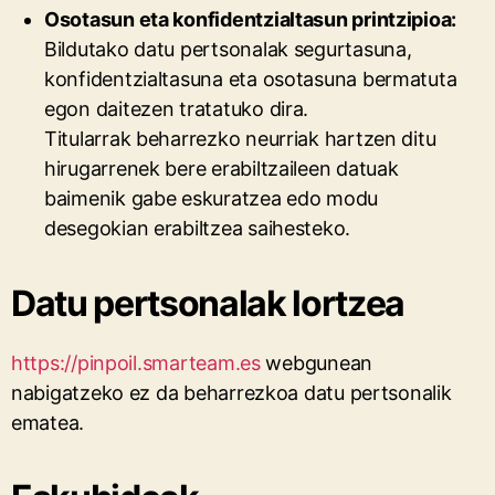
Osotasun eta konfidentzialtasun printzipioa:
Bildutako datu pertsonalak segurtasuna,
konfidentzialtasuna eta osotasuna bermatuta
egon daitezen tratatuko dira.
Titularrak beharrezko neurriak hartzen ditu
hirugarrenek bere erabiltzaileen datuak
baimenik gabe eskuratzea edo modu
desegokian erabiltzea saihesteko.
Datu pertsonalak lortzea
https://pinpoil.smarteam.es
webgunean
nabigatzeko ez da beharrezkoa datu pertsonalik
ematea.