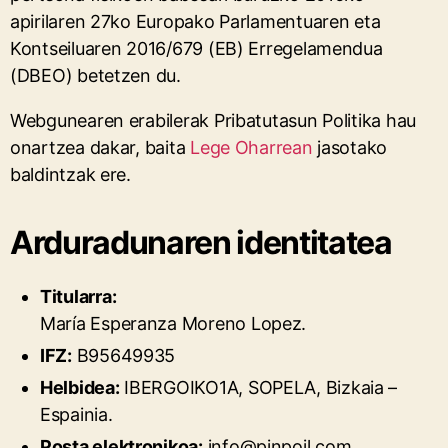
apirilaren 27ko Europako Parlamentuaren eta
Kontseiluaren 2016/679 (EB) Erregelamendua
(DBEO) betetzen du.
Webgunearen erabilerak Pribatutasun Politika hau
onartzea dakar, baita
Lege Oharrean
jasotako
baldintzak ere.
Arduradunaren identitatea
Titularra:
María Esperanza Moreno Lopez.
IFZ:
B95649935
Helbidea:
IBERGOIKO1A, SOPELA, Bizkaia –
Espainia.
Posta elektronikoa:
info@pinpoil.com