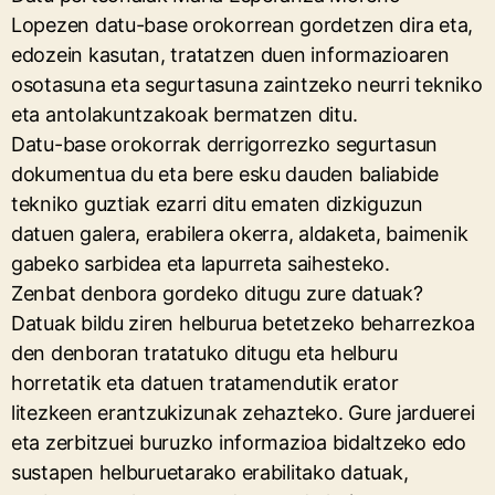
Lopezen datu-base orokorrean gordetzen dira eta,
edozein kasutan, tratatzen duen informazioaren
osotasuna eta segurtasuna zaintzeko neurri tekniko
eta antolakuntzakoak bermatzen ditu.
Datu-base orokorrak derrigorrezko segurtasun
dokumentua du eta bere esku dauden baliabide
tekniko guztiak ezarri ditu ematen dizkiguzun
datuen galera, erabilera okerra, aldaketa, baimenik
gabeko sarbidea eta lapurreta saihesteko.
Zenbat denbora gordeko ditugu zure datuak?
Datuak bildu ziren helburua betetzeko beharrezkoa
den denboran tratatuko ditugu eta helburu
horretatik eta datuen tratamendutik erator
litezkeen erantzukizunak zehazteko. Gure jarduerei
eta zerbitzuei buruzko informazioa bidaltzeko edo
sustapen helburuetarako erabilitako datuak,