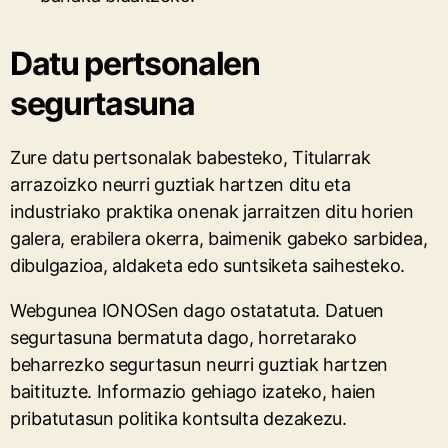
Datu pertsonalen
segurtasuna
Zure datu pertsonalak babesteko, Titularrak
arrazoizko neurri guztiak hartzen ditu eta
industriako praktika onenak jarraitzen ditu horien
galera, erabilera okerra, baimenik gabeko sarbidea,
dibulgazioa, aldaketa edo suntsiketa saihesteko.
Webgunea IONOSen dago ostatatuta. Datuen
segurtasuna bermatuta dago, horretarako
beharrezko segurtasun neurri guztiak hartzen
baitituzte. Informazio gehiago izateko, haien
pribatutasun politika kontsulta dezakezu.