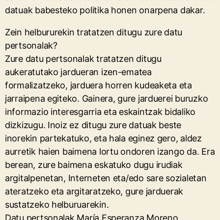
datuak babesteko politika honen onarpena dakar.
Zein helbururekin tratatzen ditugu zure datu
pertsonalak?
Zure datu pertsonalak tratatzen ditugu
aukeratutako jardueran izen-ematea
formalizatzeko, jarduera horren kudeaketa eta
jarraipena egiteko. Gainera, gure jarduerei buruzko
informazio interesgarria eta eskaintzak bidaliko
dizkizugu. Inoiz ez ditugu zure datuak beste
inorekin partekatuko, eta hala eginez gero, aldez
aurretik haien baimena lortu ondoren izango da. Era
berean, zure baimena eskatuko dugu irudiak
argitalpenetan, Interneten eta/edo sare sozialetan
ateratzeko eta argitaratzeko, gure jarduerak
sustatzeko helburuarekin.
Datu pertsonalak María Esperanza Moreno