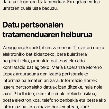
datu pertsonalen tratamenduak Erregelamendua
urratzen duela uste baduzu.
Datu pertsonalen
tratamenduaren helburua
Webgunera konektatzen zarenean Titularrari mezu
elektroniko bat bidaltzeko, bere buletinera
harpidetzeko, produktu bat erosteko edo
kontratazio bat egiteko, María Esperanza Moreno
Lopez arduraduna den izaera pertsonaleko
informazioa ematen ari zara. Informazio horrek
izaera pertsonaleko datuak izan ditzake, hala nola
zure IP helbidea, izen-abizenak, helbide fisikoa,
posta elektronikoa, telefono zenbakia eta bestelako
informazioa. Informazio hori ematean, zure