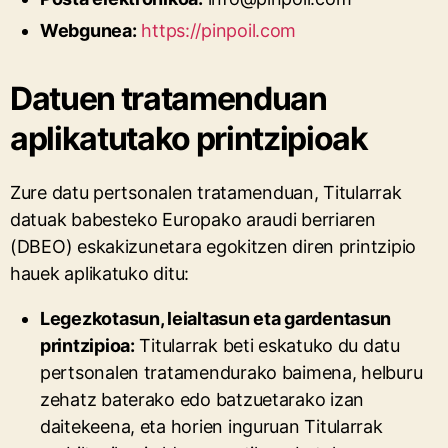
Webgunea:
https://pinpoil.com
Datuen tratamenduan
aplikatutako printzipioak
Zure datu pertsonalen tratamenduan, Titularrak
datuak babesteko Europako araudi berriaren
(DBEO) eskakizunetara egokitzen diren printzipio
hauek aplikatuko ditu:
Legezkotasun, leialtasun eta gardentasun
printzipioa:
Titularrak beti eskatuko du datu
pertsonalen tratamendurako baimena, helburu
zehatz baterako edo batzuetarako izan
daitekeena, eta horien inguruan Titularrak