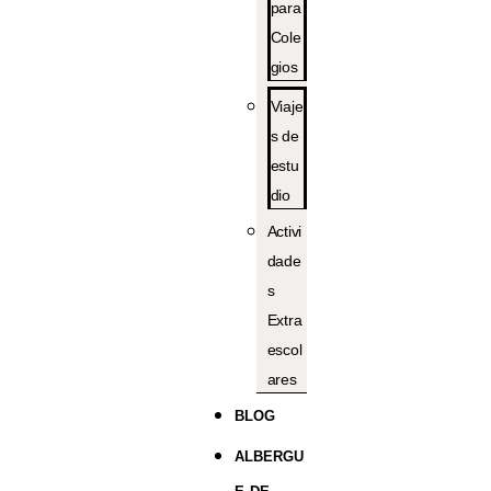
para
Cole
gios
Viaje
s de
estu
dio
Activi
dade
s
Extra
escol
ares
BLOG
ALBERGU