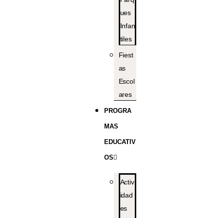
ues
Infan
tiles
Fiest
as
Escol
ares
PROGRA
MAS
EDUCATIV
OS
Activ
idad
es