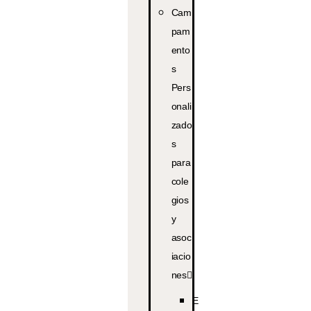
Cam
pam
ento
s
Pers
onali
zado
s
para
cole
gios
y
asoc
iacio
nes
E