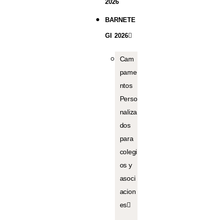
2026
BARNETE
GI 2026
Cam
pame
ntos
Perso
naliza
dos
para
colegi
os y
asoci
acion
es