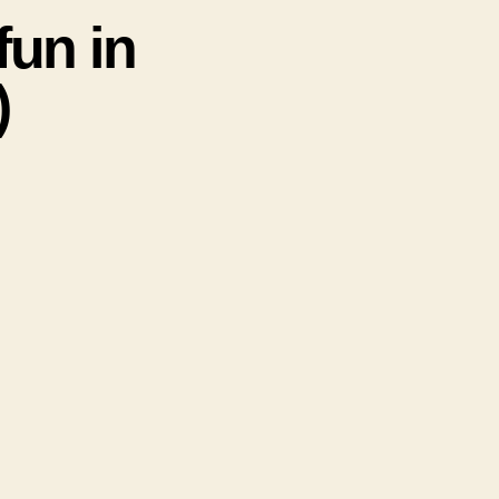
un in
)