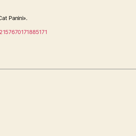
at Panini».
72157670171885171