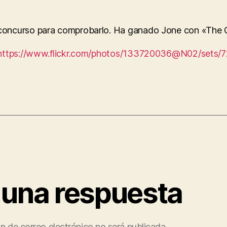
 concurso para comprobarlo. Ha ganado Jone con «The C
https://www.flickr.com/photos/133720036@N02/sets/
 una respuesta
ón de correo electrónico no será publicada.