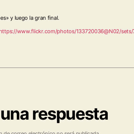
es» y luego la gran final.
https://www.flickr.com/photos/133720036@N02/set
 una respuesta
n de correo electrónico no será publicada.