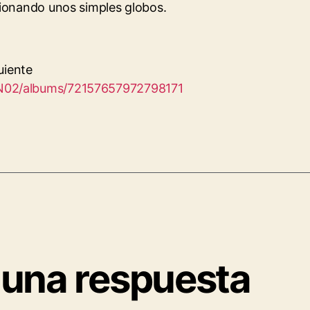
ionando unos simples globos.
uiente
@N02/albums/72157657972798171
 una respuesta