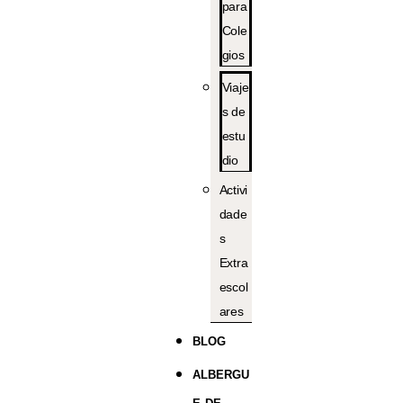
para
Cole
gios
Viaje
s de
estu
dio
Activi
dade
s
Extra
escol
ares
BLOG
ALBERGU