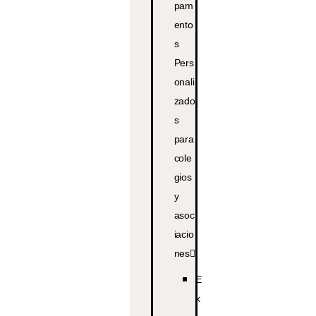
pam
ento
s
Pers
onali
zado
s
para
cole
gios
y
asoc
iacio
nes
E
x