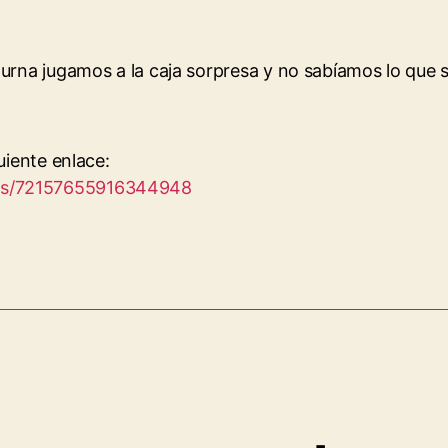
turna jugamos a la caja sorpresa y no sabíamos lo que 
uiente enlace:
ets/72157655916344948