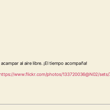
acampar al aire libre. ¡El tiempo acompaña!
https://www.flickr.com/photos/133720036@N02/set