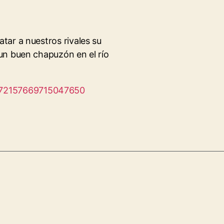
tar a nuestros rivales su
un buen chapuzón en el río
s/72157669715047650