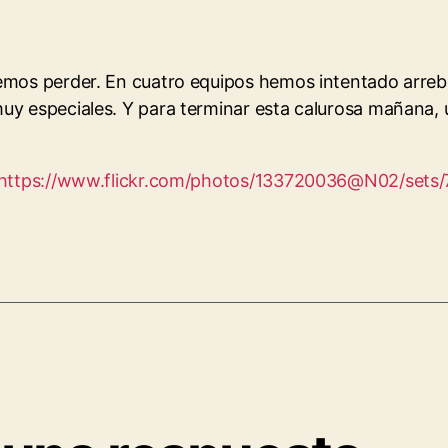
emos perder. En cuatro equipos hemos intentado arreba
muy especiales. Y para terminar esta calurosa mañana, 
https://www.flickr.com/photos/133720036@N02/set