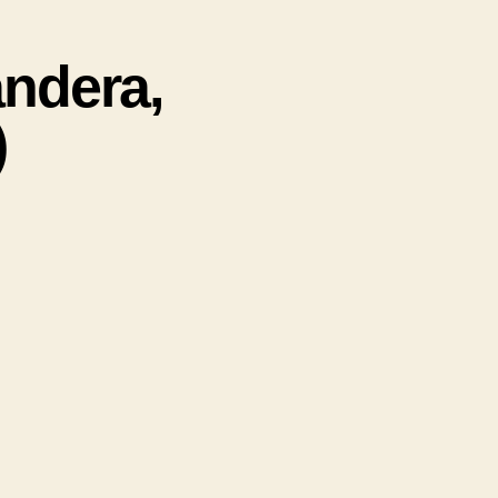
andera,
)