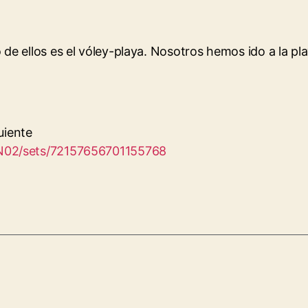
e ellos es el vóley-playa. Nosotros hemos ido a la pla
uiente
N02/sets/72157656701155768