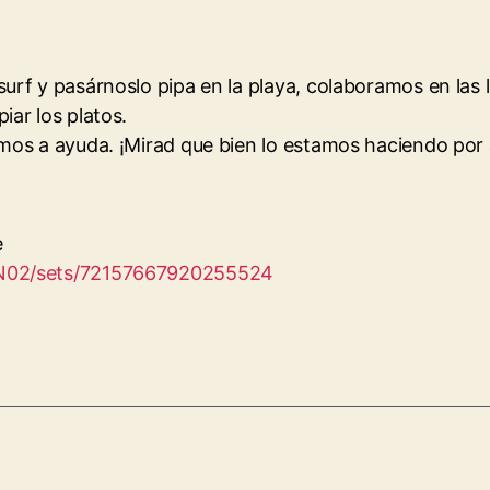
rf y pasárnoslo pipa en la playa, colaboramos en las l
ar los platos.
mos a ayuda. ¡Mirad que bien lo estamos haciendo por 
e
@N02/sets/72157667920255524