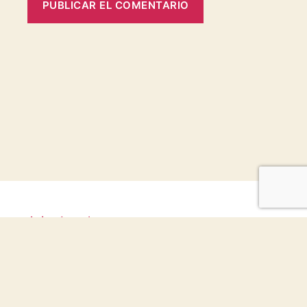
Aviso Legal
|
Política de
privacidad
|
Configuraci
ón de