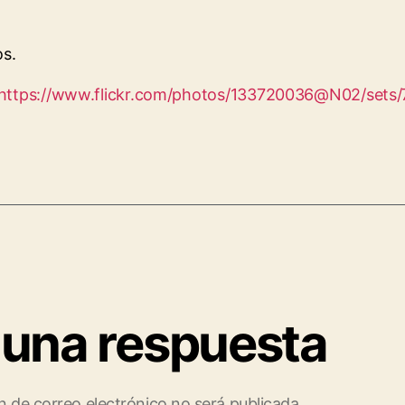
os.
https://www.flickr.com/photos/133720036@N02/sets
 una respuesta
n de correo electrónico no será publicada.