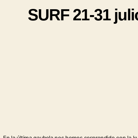
SURF 21-31 jul
En la última gaubela nos hemos sorprendido con la k