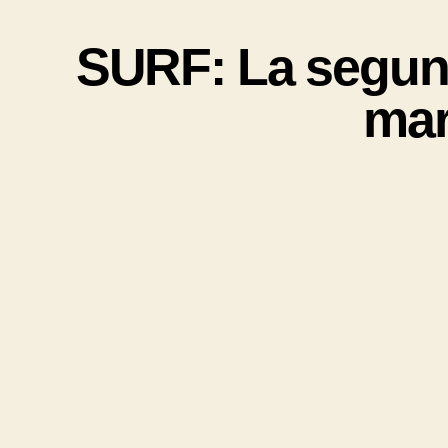
SURF: La segund
mar