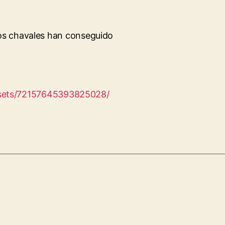
los chavales han conseguido
l/sets/72157645393825028/