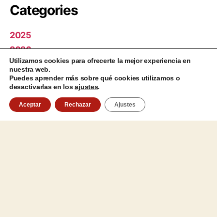
Categories
2025
2026
Utilizamos cookies para ofrecerte la mejor experiencia en
CAMPUS 2021
nuestra web.
CORNEJO 2021
Puedes aprender más sobre qué cookies utilizamos o
desactivarlas en los
ajustes
.
Ediciones anteriores
Aceptar
Rechazar
Ajustes
MEDINA 2019
MEDINA 2021
SUMMER CAMP 2021
SURF 2019
SURF 2021
Meta