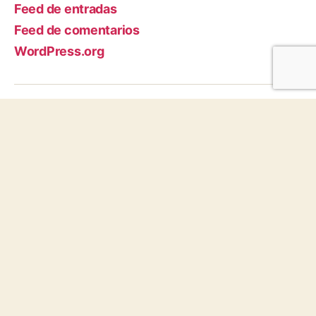
Feed de entradas
Feed de comentarios
WordPress.org
Aviso Legal
|
Política de
privacidad
|
Configuraci
ón de
Cookies
Protocolo
Infancia y
Juventud