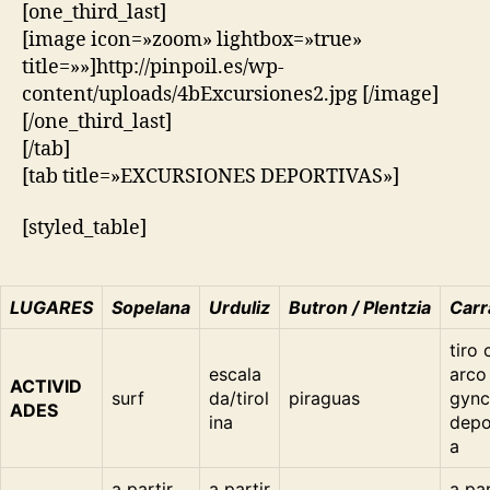
[one_third_last]
[image icon=»zoom» lightbox=»true»
title=»»]http://pinpoil.es/wp-
content/uploads/4bExcursiones2.jpg [/image]
[/one_third_last]
[/tab]
[tab title=»EXCURSIONES DEPORTIVAS»]
[styled_table]
LUGARES
Sopelana
Urduliz
Butron / Plentzia
Carr
tiro 
escala
arco
ACTIVID
surf
da/tirol
piraguas
gync
ADES
ina
depo
a
a partir
a partir
a par