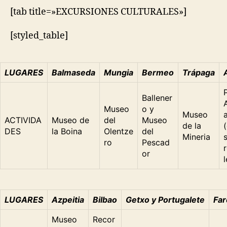
[tab title=»EXCURSIONES CULTURALES»]
[styled_table]
LUGARES
Balmaseda
Mungia
Bermeo
Trápaga
Ballener
Museo
o y
Museo
ACTIVIDA
Museo de
del
Museo
de la
DES
la Boina
Olentze
del
Mineria
ro
Pescad
or
l
LUGARES
Azpeitia
Bilbao
Getxo y Portugalete
Far
Museo
Recor