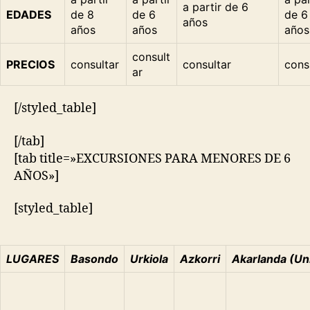
a partir de 6
EDADES
de 8
de 6
de 6
años
años
años
años
consult
PRECIOS
consultar
consultar
cons
ar
[/styled_table]
[/tab]
[tab title=»EXCURSIONES PARA MENORES DE 6
AÑOS»]
[styled_table]
LUGARES
Basondo
Urkiola
Azkorri
Akarlanda (Un