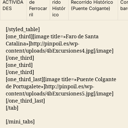
ACTIVIDA
de
rido
Recorrido Histórico
Con
DES
Ferrocar
Histór
(Puente Colgante)
bar
ril
ico
[/styled_table]
[one_third][image title=»Faro de Santa
Catalina»]http://pinpoil.es/wp-
content/uploads/4bExcursiones4.jpg[/image]
[/one_third]
[one_third]
[/one_third]
[one_third_last][image title=»Puente Colgante
de Portugalete»]http://pinpoil.es/wp-
content/uploads/4bExcursiones5.jpg[/image]
[/one_third_last]
[/tab]
[/mini_tabs]