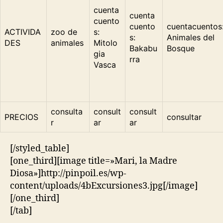
cuenta
cuenta
cuento
cuento
cuentacuentos
ACTIVIDA
zoo de
s:
s:
Animales del
DES
animales
Mitolo
Bakabu
Bosque
gia
rra
Vasca
consulta
consult
consult
PRECIOS
consultar
r
ar
ar
[/styled_table]
[one_third][image title=»Mari, la Madre
Diosa»]http://pinpoil.es/wp-
content/uploads/4bExcursiones3.jpg[/image]
[/one_third]
[/tab]