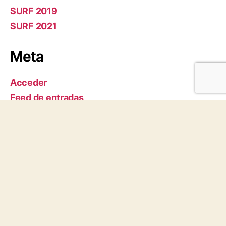
SURF 2019
SURF 2021
Meta
Acceder
Feed de entradas
Feed de comentarios
WordPress.org
Aviso Legal
|
Política de
privacidad
|
Configuraci