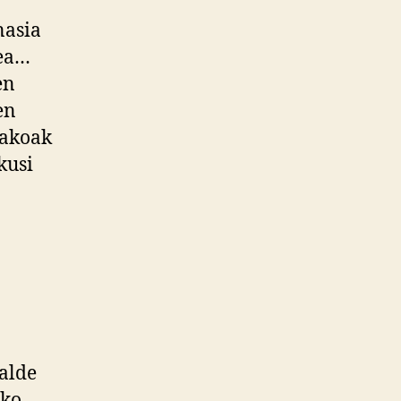
nasia
jea…
en
en
takoak
kusi
alde
uko