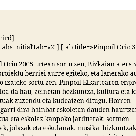
hird]
tabs initialTab=»2″] [tab title=»Pinpoil Ocio S
l Ocio 2005 urtean sortu zen, Bizkaian aterat
proiektu berriei aurre egiteko, eta lanerako 
o izateko sortu zen. Pinpoil Elkartearen enpr
loa da hau, zeinetan hezkuntza, kultura eta k
tuak zuzendu eta kudeatzen ditugu. Horren
garri dira hainbat eskoletan dauden haurtza
zua eta eskolaz kanpoko jarduerak: sormen
rak, jolasak eta eskulanak, musika, hizkuntz