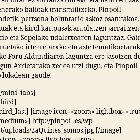
ren bitartez sozializaziorako eta haurrentzak
nerako balioak transmititzeko. Pinpoil
detik, pertsona boluntario askoz osatutakoa,
uak eta kirol kanpusak antolatzen jarraitzen
cio eta Sopelako udaletxearen laguntzaz. Gai
ruetako irteeretarako eta aste tematikoetara
ko Foru Aldundiaren laguntza ere jasotzen d
gun Arrietarako xedea utzi dugu, eta Pinpoil
 lokalean gaude.
 [/mini_tabs]
third]
hird_last] [image icon=»zoom» lightbox=»tru
medium»] http://pinpoil.es/wp-
t/uploads/2aQuines_somos.jpg [/image]
 icon=»zoom» lightbox=»true»