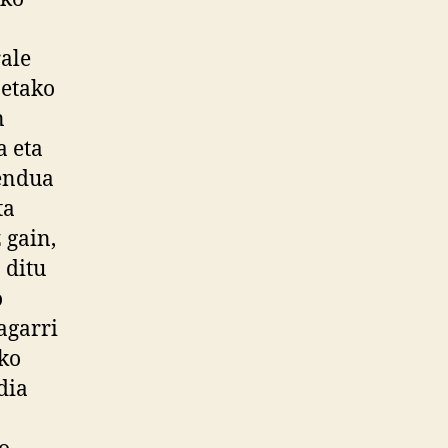
rale
netako
n
a eta
mendua
ta
 gain,
 ditu
o
agarri
eko
dia