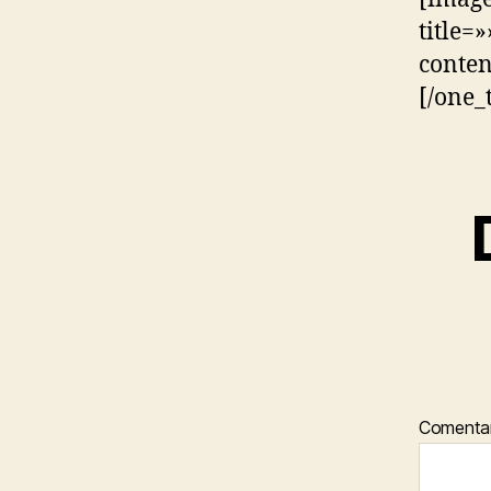
title=»
conten
[/one_
Comenta