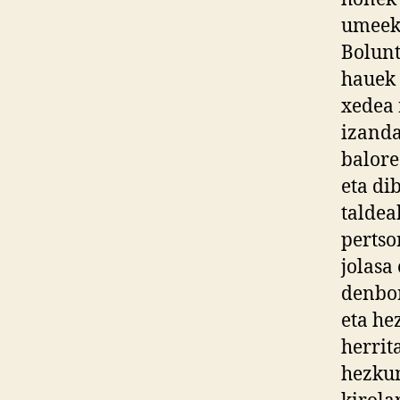
umeeki
Bolunt
hauek 
xedea 
izanda
balore
eta di
taldea
pertso
jolasa
denbor
eta he
herrit
hezkun