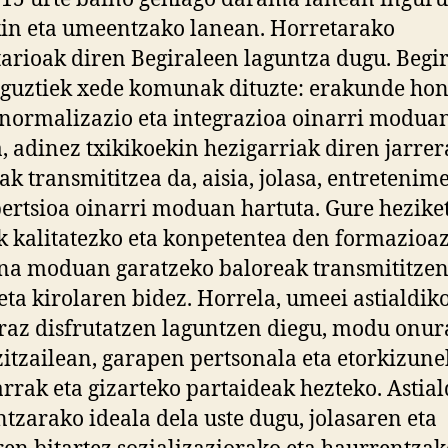
n eta umeentzako lanean. Horretarako
arioak diren Begiraleen laguntza dugu. Begi
guztiek xede komunak dituzte: erakunde ho
normalizazio eta integrazioa oinarri modua
, adinez txikikoekin hezigarriak diren jarrer
ak transmititzea da, aisia, jolasa, entreteni
bertsioa oinarri moduan hartuta. Gure hezike
k kalitatezko eta konpetentea den formazioaz
na moduan garatzeko baloreak transmititzen
 eta kirolaren bidez. Horrela, umeei astialdik
az disfrutatzen laguntzen diegu, modu onur
zitzailean, garapen pertsonala eta etorkizun
arrak eta gizarteko partaideak hezteko. Astial
tzarako ideala dela uste dugu, jolasaren eta