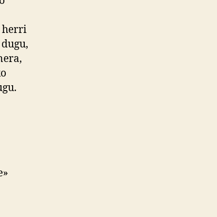
o
 herri
 dugu,
nera,
ko
ugu.
e»