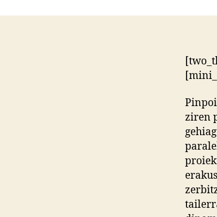
[two_t
[mini_
Pinpoi
ziren 
gehiag
parale
proiek
erakus
zerbit
tailer