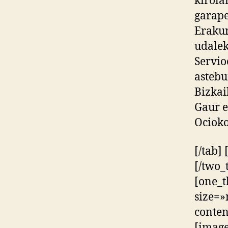
kirola
garape
Erakun
udalek
Servio
astebu
Bizkai
Gaur e
Ocioko
[/tab]
[/two_
[one_t
size=»
conten
[image