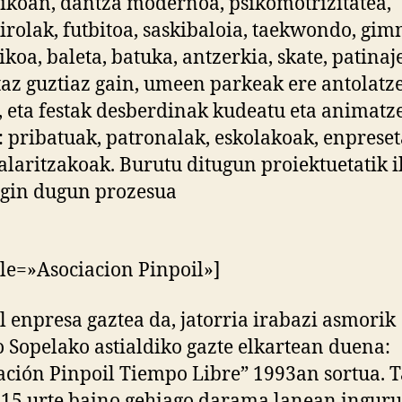
koan, dantza modernoa, psikomotrizitatea,
irolak, futbitoa, saskibaloia, taekwondo, gim
ikoa, baleta, batuka, antzerkia, skate, patina
az guztiaz gain, umeen parkeak ere antolatz
, eta festak desberdinak kudeatu eta animatz
: pribatuak, patronalak, eskolakoak, enprese
talaritzakoak. Burutu ditugun proiektuetatik i
gin dugun prozesua
itle=»Asociacion Pinpoil»]
l enpresa gaztea da, jatorria irabazi asmorik
 Sopelako astialdiko gazte elkartean duena:
ación Pinpoil Tiempo Libre” 1993an sortua. T
15 urte baino gehiago darama lanean ingur