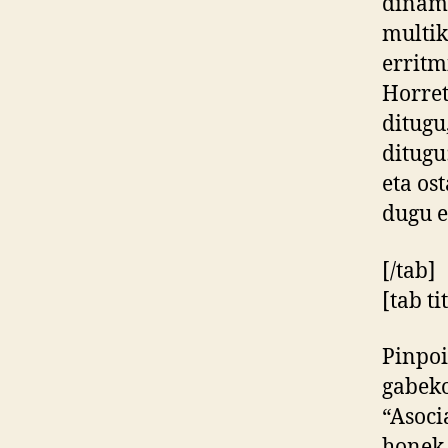
dinami
multik
erritm
Horret
ditugu
ditugu
eta os
dugu e
[/tab]
[tab t
Pinpoi
gabeko
“Asoci
honek 