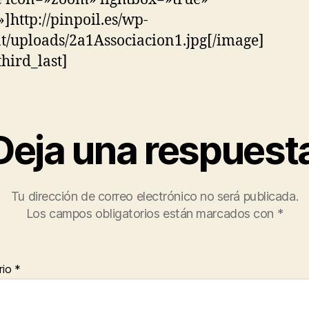
»]http://pinpoil.es/wp-
t/uploads/2a1Associacion1.jpg[/image]
third_last]
Deja una respuest
Tu dirección de correo electrónico no será publicada.
Los campos obligatorios están marcados con
*
rio
*