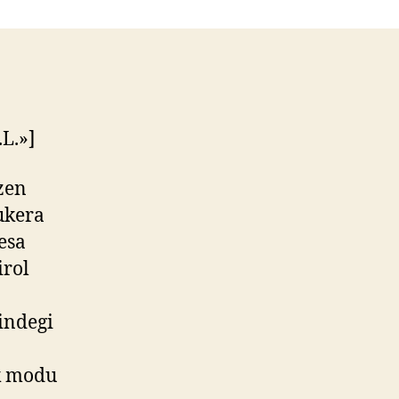
.L.»]
zen
aukera
esa
irol
indegi
ak modu