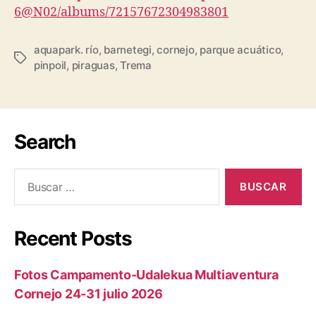
6@N02/albums/72157672304983801
aquapark. río
,
barnetegi
,
cornejo
,
parque acuático
,
pinpoil
,
piraguas
,
Trema
Search
Recent Posts
Fotos Campamento-Udalekua Multiaventura
Cornejo 24-31 julio 2026