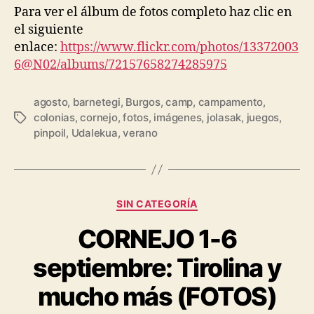
Para ver el álbum de fotos completo haz clic en
el siguiente
enlace:
https://www.flickr.com/photos/13372003
6@N02/albums/72157658274285975
agosto
,
barnetegi
,
Burgos
,
camp
,
campamento
,
colonias
,
cornejo
,
fotos
,
imágenes
,
jolasak
,
juegos
,
pinpoil
,
Udalekua
,
verano
SIN CATEGORÍA
CORNEJO 1-6
septiembre: Tirolina y
mucho más (FOTOS)