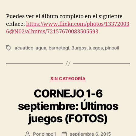
Puedes ver el álbum completo en el siguiente
enlace:
https://www.flickr.com/photos/13372003
6@N02/albums/72157670083505593
acuático
,
agua
,
barnetegi
,
Burgos
,
juegos
,
pinpoil
SIN CATEGORÍA
CORNEJO 1-6
septiembre: Últimos
juegos (FOTOS)
Por
pinpoil
septiembre 6, 2015