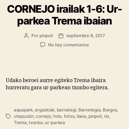
CORNEJO irailak 1-6: Ur-
parkea Trema ibaian
Por
pinpoil
septiembre 6, 2017
No hay comentarios
Udako beroei aurre egiteko Trema ibaira
hurreratu gara ur-parkean txonbo egitera.
aquapark
,
argazkiak
,
barnetegi
,
Barnetegia
,
Burgos
,
chapuzón
,
cornejo
,
foto
,
fotos
,
ibaia
,
pinpoil
,
río
,
Trema
,
txonbo
,
ur-parkea