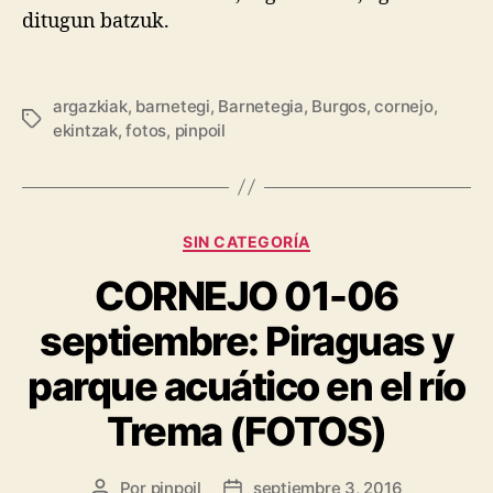
ditugun batzuk.
argazkiak
,
barnetegi
,
Barnetegia
,
Burgos
,
cornejo
,
ekintzak
,
fotos
,
pinpoil
SIN CATEGORÍA
CORNEJO 01-06
septiembre: Piraguas y
parque acuático en el río
Trema (FOTOS)
Por
pinpoil
septiembre 3, 2016