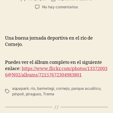
No hay comentarios
Una buena jornada deportiva en el río de
Cornejo.
Puedes ver el álbum completo en el siguiente
enlace:
https://www.flickr.com/photos/13372003
6@N02/albums/72157672304983801
aquapark. río
,
barnetegi
,
cornejo
,
parque acuático
,
pinpoil
,
piraguas
,
Trema