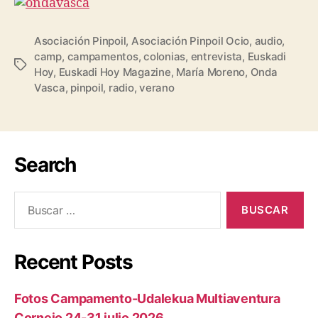
Asociación Pinpoil
,
Asociación Pinpoil Ocio
,
audio
,
camp
,
campamentos
,
colonias
,
entrevista
,
Euskadi
Hoy
,
Euskadi Hoy Magazine
,
María Moreno
,
Onda
Vasca
,
pinpoil
,
radio
,
verano
Search
Recent Posts
Fotos Campamento-Udalekua Multiaventura
Cornejo 24-31 julio 2026