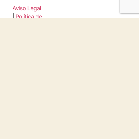
Aviso Legal
|
Política de
privacidad
|
Configuraci
ón de
Cookies
Protocolo
Infancia y
Juventud
© 2026 todos los derechos reservados.