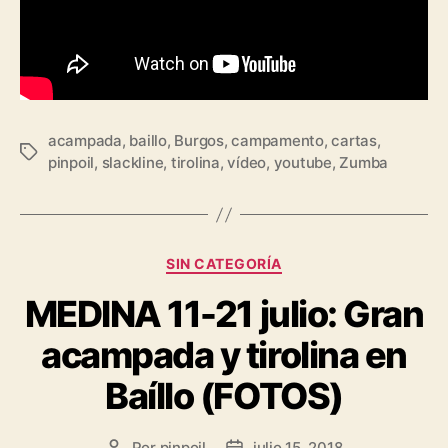
acampada
,
baillo
,
Burgos
,
campamento
,
cartas
,
pinpoil
,
slackline
,
tirolina
,
vídeo
,
youtube
,
Zumba
SIN CATEGORÍA
MEDINA 11-21 julio: Gran
acampada y tirolina en
Baíllo (FOTOS)
Por
pinpoil
julio 15, 2018