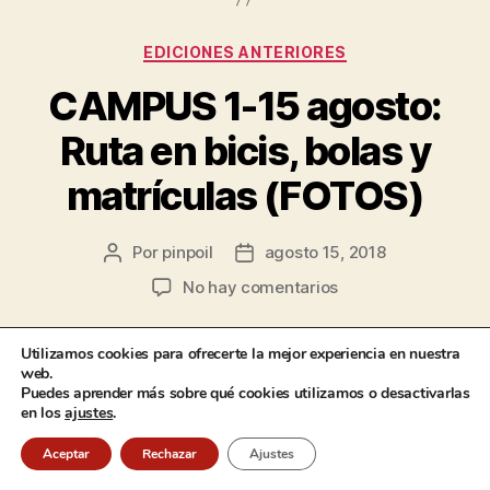
EDICIONES ANTERIORES
CAMPUS 1-15 agosto:
Ruta en bicis, bolas y
matrículas (FOTOS)
Por
pinpoil
agosto 15, 2018
No hay comentarios
Utilizamos cookies para ofrecerte la mejor experiencia en nuestra
web.
Puedes aprender más sobre qué cookies utilizamos o desactivarlas
en los
ajustes
.
El campus se ha acabado, pero hemos vivido
grandes momentos, como el de la ruta en
Aceptar
Rechazar
Ajustes
bicicletas, la batalla de las bolas y el juego de las