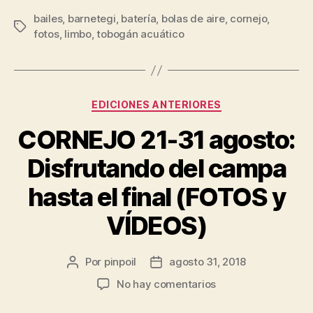
bailes
,
barnetegi
,
batería
,
bolas de aire
,
cornejo
,
fotos
,
limbo
,
tobogán acuático
EDICIONES ANTERIORES
CORNEJO 21-31 agosto:
Disfrutando del campa
hasta el final (FOTOS y
VÍDEOS)
Por
pinpoil
agosto 31, 2018
No hay comentarios