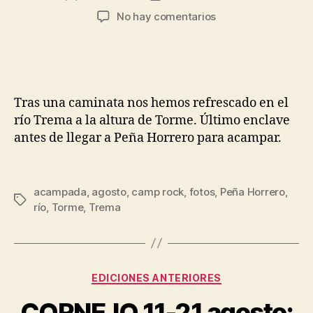
No hay comentarios
Tras una caminata nos hemos refrescado en el
río Trema a la altura de Torme. Último enclave
antes de llegar a Peña Horrero para acampar.
acampada
,
agosto
,
camp rock
,
fotos
,
Peña Horrero
,
río
,
Torme
,
Trema
EDICIONES ANTERIORES
CORNEJO 11-21 agosto: