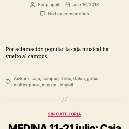
Por
pinpoil
julio 16, 2018
No hay comentarios
Por aclamación popular la caja musical ha
vuelto al campus.
Aizkorri
,
caja
,
campus
,
fotos
,
Galea
,
getxo
,
multideporte
,
musical
,
pinpoil
SIN CATEGORÍA
MEDINA 11-21 julio: Caja