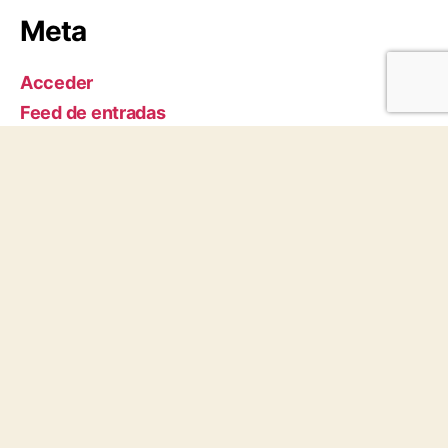
Meta
Acceder
Feed de entradas
Feed de comentarios
WordPress.org
Aviso Legal
|
Política de
privacidad
|
Configuraci
ón de
Cookies