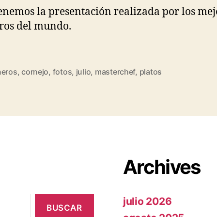
enemos la presentación realizada por los mej
ros del mundo.
neros
,
cornejo
,
fotos
,
julio
,
masterchef
,
platos
Archives
julio 2026