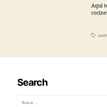
Aquí t
cocine
coci
Search