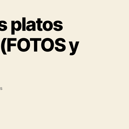
s platos
f (FOTOS y
os