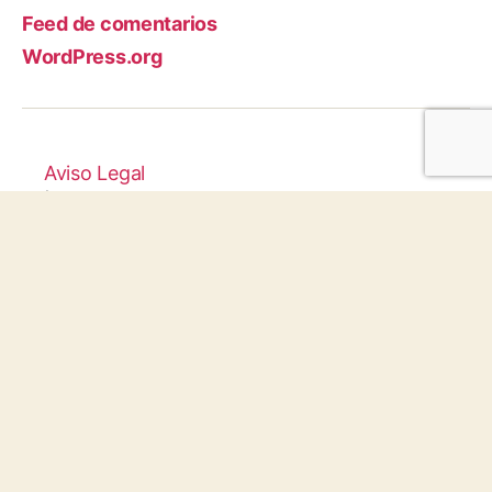
Feed de comentarios
WordPress.org
Aviso Legal
|
Política de
privacidad
|
Configuraci
ón de
Cookies
Protocolo
Infancia y
Juventud