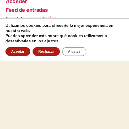
Acceder
Feed de entradas
Feed de comentarios
Utilizamos cookies para ofrecerte la mejor experiencia en
WordPress.org
nuestra web.
Puedes aprender más sobre qué cookies utilizamos o
desactivarlas en los
ajustes
.
Aceptar
Rechazar
Ajustes
Aviso Legal
|
Política de
privacidad
|
Configuraci
ón de
Cookies
Protocolo
Infancia y
Juventud