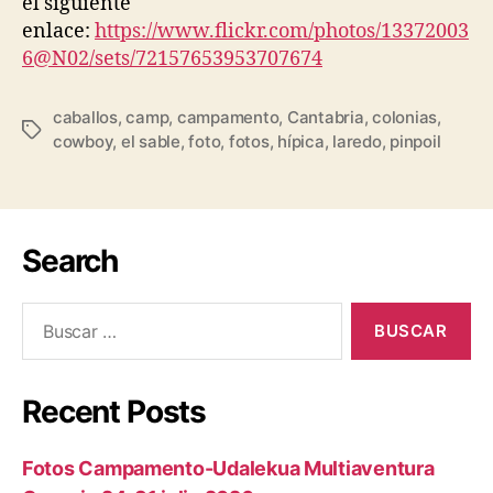
el siguiente
enlace:
https://www.flickr.com/photos/13372003
6@N02/sets/72157653953707674
caballos
,
camp
,
campamento
,
Cantabria
,
colonias
,
cowboy
,
el sable
,
foto
,
fotos
,
hípica
,
laredo
,
pinpoil
Search
Recent Posts
Fotos Campamento-Udalekua Multiaventura