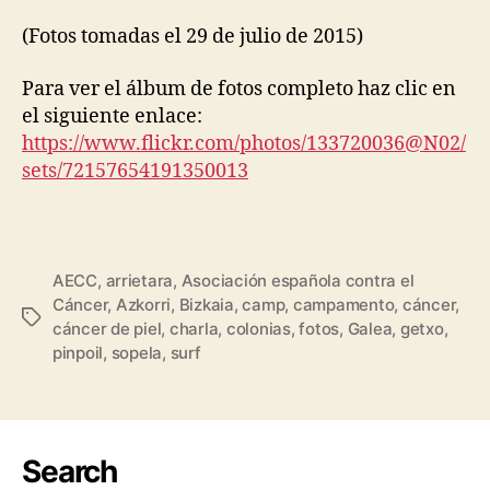
(Fotos tomadas el 29 de julio de 2015)
Para ver el álbum de fotos completo haz clic en
el siguiente enlace:
https://www.flickr.com/photos/133720036@N02/
sets/72157654191350013
AECC
,
arrietara
,
Asociación española contra el
Cáncer
,
Azkorri
,
Bizkaia
,
camp
,
campamento
,
cáncer
,
cáncer de piel
,
charla
,
colonias
,
fotos
,
Galea
,
getxo
,
pinpoil
,
sopela
,
surf
Search