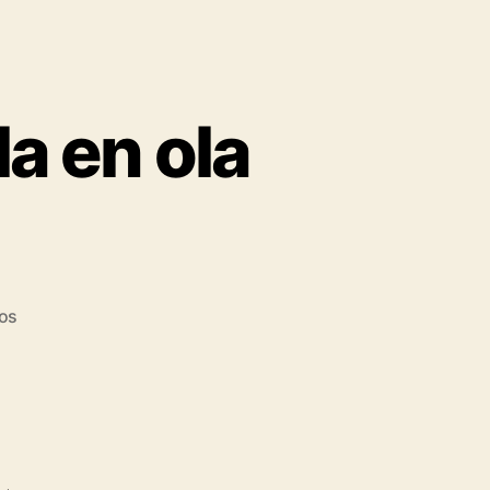
a en ola
os