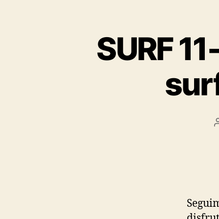
SURF 11-
sur
Seguim
disfru