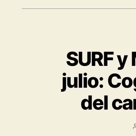
SURF y
julio: C
del c