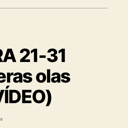
A 21-31
eras olas
VÍDEO)
os