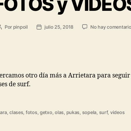
FOTOS y VÍDEO
Por
pinpoil
julio 25, 2018
No hay comentari
ercamos otro día más a Arrietara para seguir
ses de surf.
tara
,
clases
,
fotos
,
getxo
,
olas
,
pukas
,
sopela
,
surf
,
videos