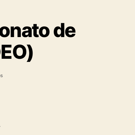
eonato de
DEO)
os
s