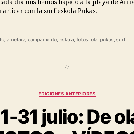
ada día nos hemos bajado a la playa de Arri
racticar con la surf eskola Pukas.
to
,
arrietara
,
campamento
,
eskola
,
fotos
,
ola
,
pukas
,
surf
EDICIONES ANTERIORES
-31 julio: De ol