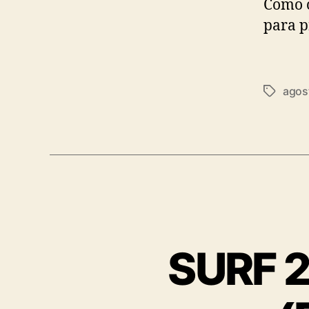
Como c
para p
agos
SURF 21