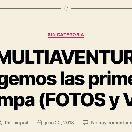
SIN CATEGORÍA
 MULTIAVENTUR
ogemos las prim
ampa (FOTOS y 
Por
pinpoil
julio 22, 2018
No hay comentari