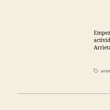
Empez
activi
Arriet
arrie