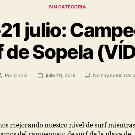
SIN CATEGORÍA
21 julio: Camp
f de Sopela (VÍ
Por
pinpoil
julio 20, 2018
No hay comentari
os mejorando nuestro nivel de surf mientra
tamos del campeonato de surf de la playa de