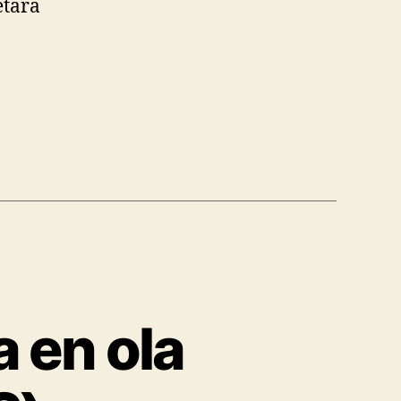
etara
a en ola