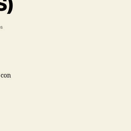
S)
os
 con