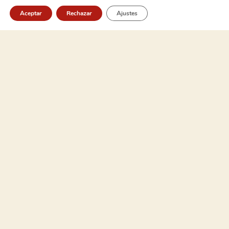
junio 2015
Aceptar
Rechazar
Ajustes
marzo 2015
febrero 2015
enero 2015
octubre 2014
septiembre 2014
agosto 2014
julio 2014
marzo 2014
Categories
2025
2026
CAMPUS 2021