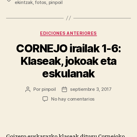
ekintzak
,
fotos
,
pinpoil
EDICIONES ANTERIORES
CORNEJO irailak 1-6:
Klaseak, jokoak eta
eskulanak
Por
pinpoil
septiembre 3, 2017
No hay comentarios
Goizero euskarazko klaseak ditugu Cornejoko