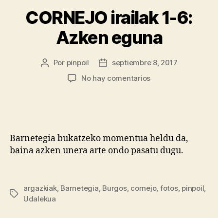
CORNEJO irailak 1-6:
Azken eguna
Por
pinpoil
septiembre 8, 2017
No hay comentarios
Barnetegia bukatzeko momentua heldu da,
baina azken unera arte ondo pasatu dugu.
argazkiak
,
Barnetegia
,
Burgos
,
cornejo
,
fotos
,
pinpoil
,
Udalekua