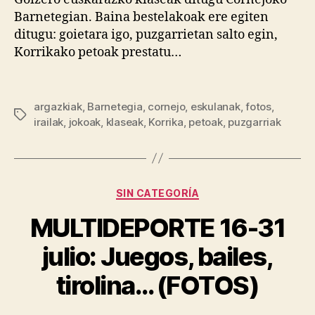
Barnetegian. Baina bestelakoak ere egiten
ditugu: goietara igo, puzgarrietan salto egin,
Korrikako petoak prestatu…
argazkiak
,
Barnetegia
,
cornejo
,
eskulanak
,
fotos
,
irailak
,
jokoak
,
klaseak
,
Korrika
,
petoak
,
puzgarriak
SIN CATEGORÍA
MULTIDEPORTE 16-31
julio: Juegos, bailes,
tirolina… (FOTOS)