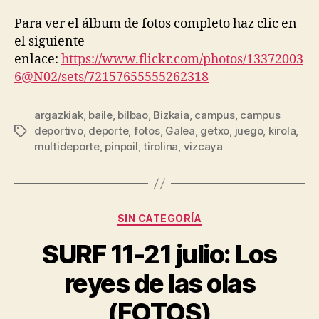
Para ver el álbum de fotos completo haz clic en
el siguiente
enlace:
https://www.flickr.com/photos/13372003
6@N02/sets/72157655555262318
argazkiak
,
baile
,
bilbao
,
Bizkaia
,
campus
,
campus
deportivo
,
deporte
,
fotos
,
Galea
,
getxo
,
juego
,
kirola
,
multideporte
,
pinpoil
,
tirolina
,
vizcaya
SIN CATEGORÍA
SURF 11-21 julio: Los
reyes de las olas
(FOTOS)