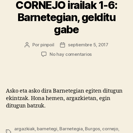
CORNEJO irailak 1-6:
Barnetegian, gelditu
gabe
Por
pinpoil
septiembre 5, 2017
No hay comentarios
Asko eta asko dira Barnetegian egiten ditugun
ekintzak. Hona hemen, argazkietan, egin
ditugun batzuk.
argazkiak
,
barnetegi
,
Barnetegia
,
Burgos
,
cornejo
,