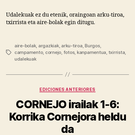
Udalekuak ez du etenik, oraingoan arku-tiroa,
txirrista eta aire-bolak egin ditugu.
aire-bolak
,
argazkiak
,
arku-tiroa
,
Burgos
,
campamento
,
cornejo
,
fotos
,
kanpamentua
,
txirrista
,
udalekuak
EDICIONES ANTERIORES
CORNEJO irailak 1-6:
Korrika Cornejora heldu
da