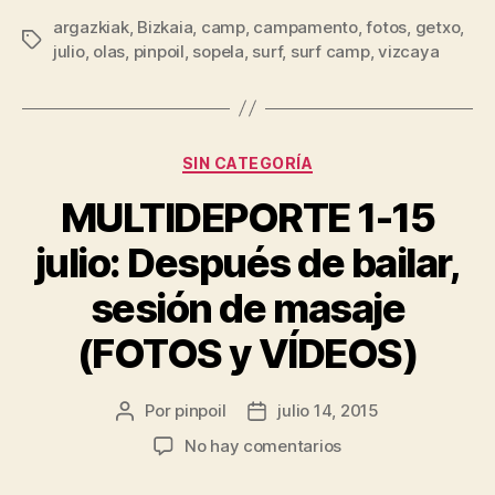
argazkiak
,
Bizkaia
,
camp
,
campamento
,
fotos
,
getxo
,
julio
,
olas
,
pinpoil
,
sopela
,
surf
,
surf camp
,
vizcaya
SIN CATEGORÍA
MULTIDEPORTE 1-15
julio: Después de bailar,
sesión de masaje
(FOTOS y VÍDEOS)
Por
pinpoil
julio 14, 2015
No hay comentarios