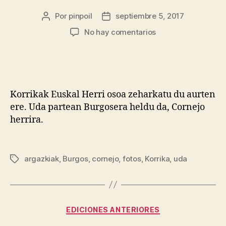
Por
pinpoil
septiembre 5, 2017
No hay comentarios
Korrikak Euskal Herri osoa zeharkatu du aurten
ere. Uda partean Burgosera heldu da, Cornejo
herrira.
argazkiak
,
Burgos
,
cornejo
,
fotos
,
Korrika
,
uda
EDICIONES ANTERIORES