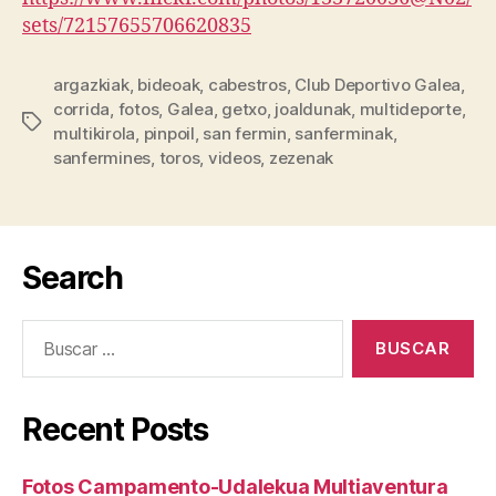
sets/72157655706620835
argazkiak
,
bideoak
,
cabestros
,
Club Deportivo Galea
,
corrida
,
fotos
,
Galea
,
getxo
,
joaldunak
,
multideporte
,
multikirola
,
pinpoil
,
san fermin
,
sanferminak
,
sanfermines
,
toros
,
videos
,
zezenak
Search
Recent Posts
Fotos Campamento-Udalekua Multiaventura