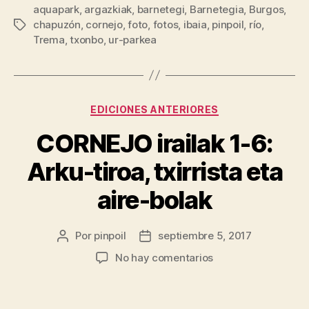
aquapark
,
argazkiak
,
barnetegi
,
Barnetegia
,
Burgos
,
chapuzón
,
cornejo
,
foto
,
fotos
,
ibaia
,
pinpoil
,
río
,
Trema
,
txonbo
,
ur-parkea
EDICIONES ANTERIORES
CORNEJO irailak 1-6:
Arku-tiroa, txirrista eta
aire-bolak
Por
pinpoil
septiembre 5, 2017
No hay comentarios