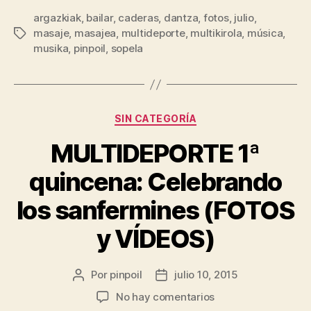
argazkiak
,
bailar
,
caderas
,
dantza
,
fotos
,
julio
,
masaje
,
masajea
,
multideporte
,
multikirola
,
música
,
musika
,
pinpoil
,
sopela
SIN CATEGORÍA
MULTIDEPORTE 1ª
quincena: Celebrando
los sanfermines (FOTOS
y VÍDEOS)
Por
pinpoil
julio 10, 2015
No hay comentarios