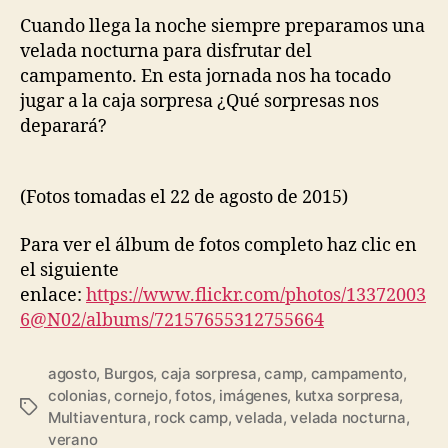
Cuando llega la noche siempre preparamos una
velada nocturna para disfrutar del
campamento. En esta jornada nos ha tocado
jugar a la caja sorpresa ¿Qué sorpresas nos
deparará?
(Fotos tomadas el 22 de agosto de 2015)
Para ver el álbum de fotos completo haz clic en
el siguiente
enlace:
https://www.flickr.com/photos/13372003
6@N02/albums/72157655312755664
agosto
,
Burgos
,
caja sorpresa
,
camp
,
campamento
,
colonias
,
cornejo
,
fotos
,
imágenes
,
kutxa sorpresa
,
Multiaventura
,
rock camp
,
velada
,
velada nocturna
,
verano