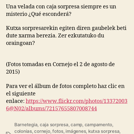
Una velada con caja sorpresa siempre es un
misterio ¿Qué esconderá?
Kutxa sorpresarekin egiten diren gaubelek beti
dute xarma berezia. Zer ezkutatuko du
oraingoan?
(Fotos tomadas en Cornejo el 2 de agosto de
2015)
Para ver el álbum de fotos completo haz clic en
el siguiente
enlace:
https://www.flickr.com/photos/13372003
6@N02/albums/72157655807008744
Barnetegia
,
caja sorpresa
,
camp
,
campamento
,
colonias
,
cornejo
,
fotos
,
imágenes
,
kutxa sorpresa
,