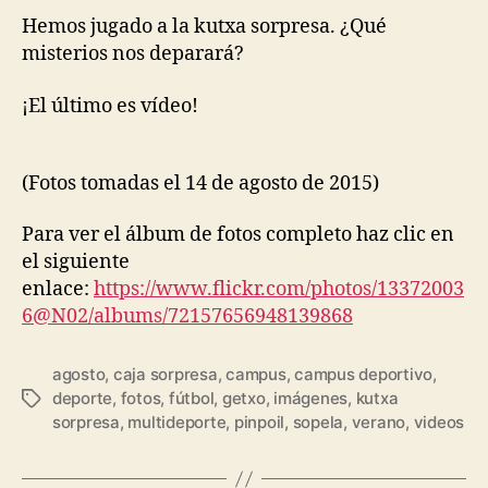
Hemos jugado a la kutxa sorpresa. ¿Qué
misterios nos deparará?
¡El último es vídeo!
(Fotos tomadas el 14 de agosto de 2015)
Para ver el álbum de fotos completo haz clic en
el siguiente
enlace:
https://www.flickr.com/photos/13372003
6@N02/albums/72157656948139868
agosto
,
caja sorpresa
,
campus
,
campus deportivo
,
deporte
,
fotos
,
fútbol
,
getxo
,
imágenes
,
kutxa
sorpresa
,
multideporte
,
pinpoil
,
sopela
,
verano
,
videos