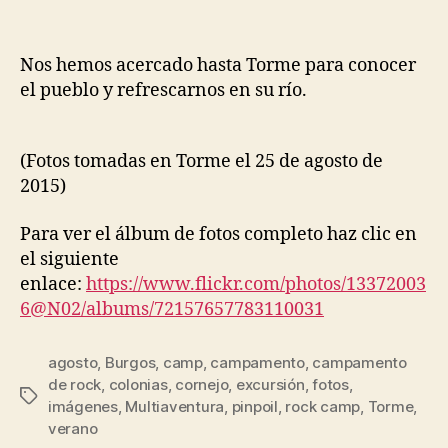
Nos hemos acercado hasta Torme para conocer
el pueblo y refrescarnos en su río.
(Fotos tomadas en Torme el 25 de agosto de
2015)
Para ver el álbum de fotos completo haz clic en
el siguiente
enlace:
https://www.flickr.com/photos/13372003
6@N02/albums/72157657783110031
agosto
,
Burgos
,
camp
,
campamento
,
campamento
de rock
,
colonias
,
cornejo
,
excursión
,
fotos
,
imágenes
,
Multiaventura
,
pinpoil
,
rock camp
,
Torme
,
verano