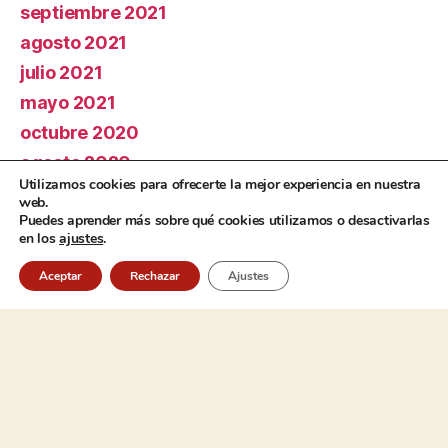
septiembre 2021
agosto 2021
julio 2021
mayo 2021
octubre 2020
agosto 2020
Utilizamos cookies para ofrecerte la mejor experiencia en nuestra
septiembre 2019
web.
Puedes aprender más sobre qué cookies utilizamos o desactivarlas
agosto 2019
en los
ajustes
.
julio 2019
Aceptar
Rechazar
Ajustes
septiembre 2018
agosto 2018
julio 2018
septiembre 2017
agosto 2017
julio 2017