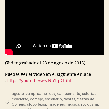
(Vídeo grabado el 28 de agosto de 2015)
Puedes ver el vídeo en el siguiente enlace
:
https://youtu.be/wwNb1qD15hI
agosto
,
camp
,
camp rock
,
campamento
,
colonias
,
concierto
,
cornejo
,
escenario
,
fiestas
,
fiestas de
Cornejo
,
globoflexia
,
imágenes
,
música
,
rock camp
,