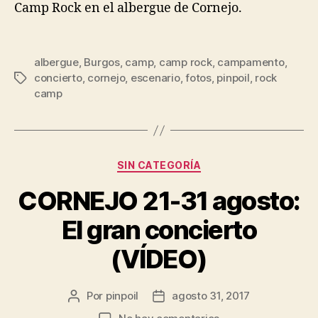
Camp Rock en el albergue de Cornejo.
albergue
,
Burgos
,
camp
,
camp rock
,
campamento
,
concierto
,
cornejo
,
escenario
,
fotos
,
pinpoil
,
rock
camp
SIN CATEGORÍA
CORNEJO 21-31 agosto:
El gran concierto
(VÍDEO)
Por
pinpoil
agosto 31, 2017