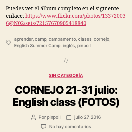
Puedes ver el álbum completo en el siguiente
enlace:
https://www.flickr.com/photos/13372003
6@N02/sets/72157670905418840
aprender
,
camp
,
campamento
,
clases
,
cornejo
,
English Summer Camp
,
inglés
,
pinpoil
SIN CATEGORÍA
CORNEJO 21-31 julio:
English class (FOTOS)
Por
pinpoil
julio 27, 2016
No hay comentarios