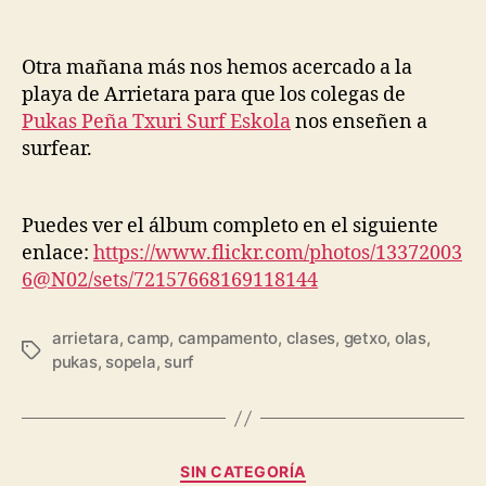
Otra mañana más nos hemos acercado a la
playa de Arrietara para que los colegas de
Pukas Peña Txuri Surf Eskola
nos enseñen a
surfear.
Puedes ver el álbum completo en el siguiente
enlace:
https://www.flickr.com/photos/13372003
6@N02/sets/72157668169118144
arrietara
,
camp
,
campamento
,
clases
,
getxo
,
olas
,
pukas
,
sopela
,
surf
SIN CATEGORÍA