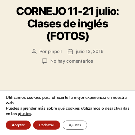
CORNEJO 11-21 julio:
Clases de inglés
(FOTOS)
Por
pinpoil
julio 13, 2016
No hay comentarios
Utilizamos cookies para ofrecerte la mejor experiencia en nuestra
En el English Summer Camp de Cornejo
web.
reservamos las mañanas para recibir clases de
Puedes aprender más sobre qué cookies utilizamos o desactivarlas
inglés.
en los
ajustes
.
Aceptar
Rechazar
Ajustes
Puedes ver el álbum completo en el siguiente